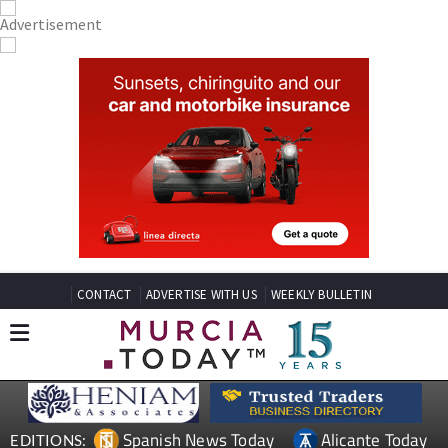
CONTACT
ADVERTISE WITH US
WEEKLY BULLETIN
Spanish News Today
Alicante Today
EDITIONS: