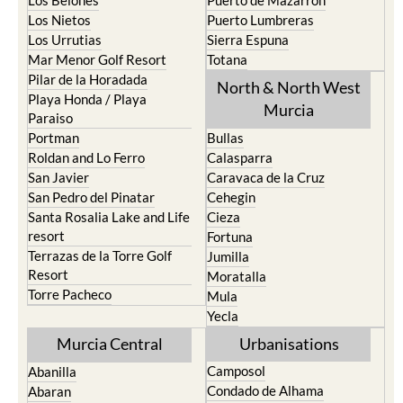
Los Belones
Puerto de Mazarron
Los Nietos
Puerto Lumbreras
Los Urrutias
Sierra Espuna
Mar Menor Golf Resort
Totana
Pilar de la Horadada
North & North West
Playa Honda / Playa
Murcia
Paraiso
Portman
Bullas
Roldan and Lo Ferro
Calasparra
San Javier
Caravaca de la Cruz
San Pedro del Pinatar
Cehegin
Santa Rosalia Lake and Life
Cieza
resort
Fortuna
Terrazas de la Torre Golf
Jumilla
Resort
Moratalla
Torre Pacheco
Mula
Yecla
Murcia Central
Urbanisations
Camposol
Abanilla
Condado de Alhama
Abaran