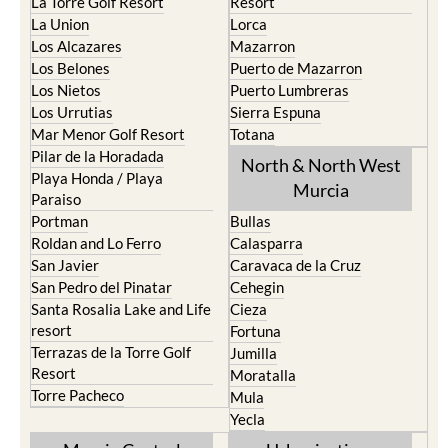
La Torre Golf Resort
Resort
La Union
Lorca
Los Alcazares
Mazarron
Los Belones
Puerto de Mazarron
Los Nietos
Puerto Lumbreras
Los Urrutias
Sierra Espuna
Mar Menor Golf Resort
Totana
Pilar de la Horadada
North & North West
Playa Honda / Playa
Murcia
Paraiso
Portman
Bullas
Roldan and Lo Ferro
Calasparra
San Javier
Caravaca de la Cruz
San Pedro del Pinatar
Cehegin
Santa Rosalia Lake and Life
Cieza
resort
Fortuna
Terrazas de la Torre Golf
Jumilla
Resort
Moratalla
Torre Pacheco
Mula
Yecla