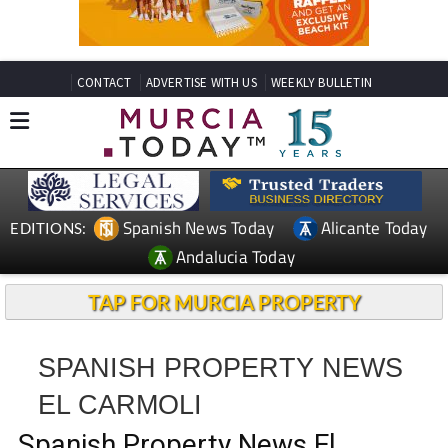
CONTACT
ADVERTISE WITH US
WEEKLY BULLETIN
Spanish News Today
Alicante Today
EDITIONS:
Andalucia Today
TAP FOR MURCIA PROPERTY
SPANISH PROPERTY NEWS
EL CARMOLI
Spanish Property News El